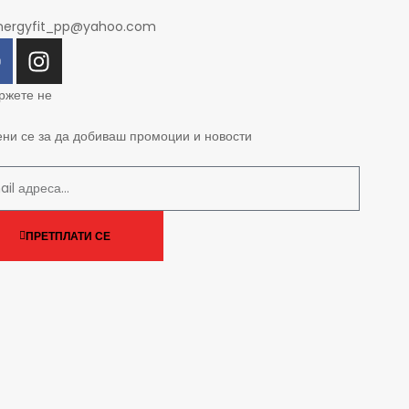
nergyfit_pp@yahoo.com
ржете не
ени се за да добиваш промоции и новости
ПРЕТПЛАТИ СЕ