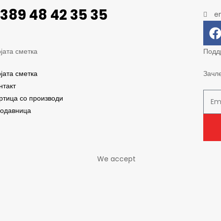
389 48 42 35 35
e
јата сметка
Подд
јата сметка
Зачл
нтакт
ртица со производи
одавница
We accept