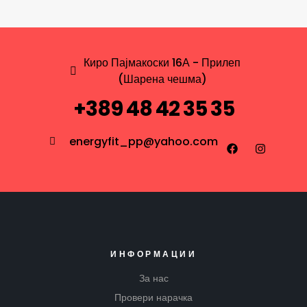
Киро Пајмакоски 16А - Прилеп
(Шарена чешма)
+389 48 42 35 35
energyfit_pp@yahoo.com
ИНФОРМАЦИИ
За нас
Провери нарачка