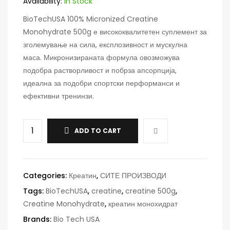
Availability:
In Stock
BioTechUSA 100% Micronized Creatine
Monohydrate 500g е висококвалитетен суплемент за
зголемување на сила, експлозивност и мускулна
маса. Микронизираната формула овозможува
подобра растворливост и побрза апсорпција,
идеална за подобри спортски перформанси и
ефективни тренинзи.
ADD TO CART
Categories:
Креатин
,
СИТЕ ПРОИЗВОДИ
Tags:
BioTechUSA
,
creatine
,
creatine 500g
,
Creatine Monohydrate
,
креатин монохидрат
Brands:
Bio Tech USA