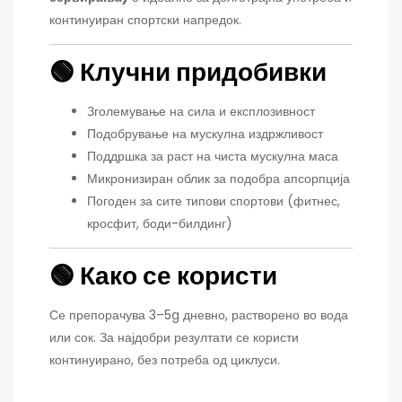
континуиран спортски напредок.
🟢 Клучни придобивки
Зголемување на сила и експлозивност
Подобрување на мускулна издржливост
Поддршка за раст на чиста мускулна маса
Микронизиран облик за подобра апсорпција
Погоден за сите типови спортови (фитнес,
кросфит, боди-билдинг)
🟢 Како се користи
Се препорачува 3–5g дневно, растворено во вода
или сок. За најдобри резултати се користи
континуирано, без потреба од циклуси.