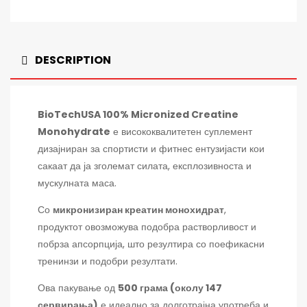
DESCRIPTION
BioTechUSA 100% Micronized Creatine
Monohydrate
е висококвалитетен суплемент
дизајниран за спортисти и фитнес ентузијасти кои
сакаат да ја зголемат силата, експлозивноста и
мускулната маса.
Со
микронизиран креатин монохидрат
,
продуктот овозможува подобра растворливост и
побрза апсорпција, што резултира со поефикасни
тренинзи и подобри резултати.
Ова пакување од
500 грама (околу 147
сервирања)
е идеално за долготрајна употреба и