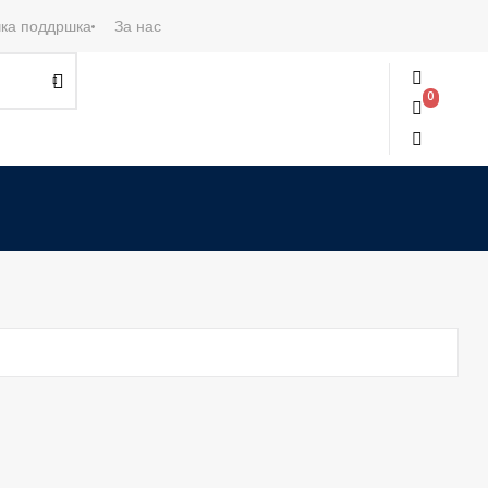
ка поддршка
За нас
0
0