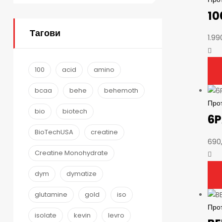
10
Тагови
1.9
100
acid
amino
bcaa
behe
behemoth
Про
bio
biotech
6P
BioTechUSA
creatine
690
Creatine Monohydrate
dym
dymatize
glutamine
gold
iso
Про
isolate
kevin
levro