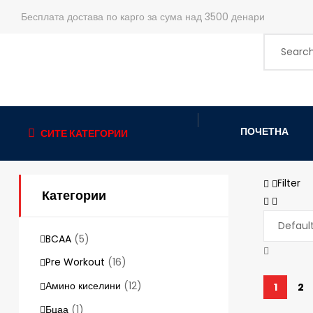
Бесплата достава по карго за сума над 3500 денари
ПОЧЕТНА
СИТЕ КАТЕГОРИИ
Filter
Категории
BCAA
(5)
Pre Workout
(16)
Амино киселини
(12)
1
2
Бцаа
(1)