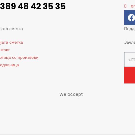
389 48 42 35 35
e
јата сметка
Подд
јата сметка
Зачл
нтакт
ртица со производи
одавница
We accept