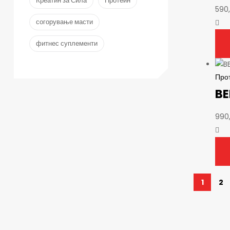
Креатин за Сила
Протеин
590
согорување масти
фитнес суплементи
Про
BE
990
1
2