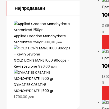
Про
Најпродавани
10
3.8
Applied Creatine Monohydrate
Micronized 250gr
900,00
ден
Про
GOLD LION'S MANE 1000 90caps -
10
Kevin Levrone
990,00
ден
1.39
DYMATIZE CREATINE
MONOHYDRATE | 500 gr
1.790,00
ден
Про