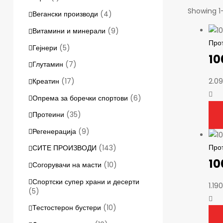
Showing 1–
Вегански производи
(4)
Витамини и минерали
(9)
Про
Гејнери
(5)
10
Глутамин
(7)
Креатин
(17)
2.0
Опрема за боречки спортови
(6)
Протеини
(35)
Регенерација
(9)
Про
СИТЕ ПРОИЗВОДИ
(143)
10
Согорувачи на масти
(10)
Спортски супер храни и десерти
1.19
(5)
Тестостерон бустери
(10)