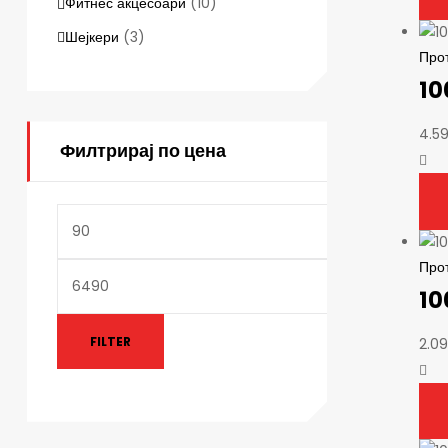
Фитнес акцесоари
(10)
Шејкери
(3)
Про
10
4.5
Филтрирај по цена
Про
10
FILTER
2.0