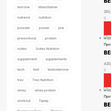
BE
levrone
MassGainer
250
nutrend
nutrition
powder
power
pre
preworkout
protein
Про
scitec
Scitec Nutrition
BE
supplement
supplements
420
tech
test
testosterone
trec
Trec Nutrition
whey
whey protein
Про
workout
Гејнер
BE