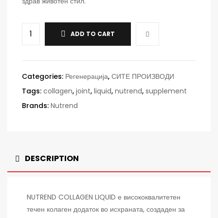
здрав животен стил.
ADD TO CART
Categories:
Регенерација
,
СИТЕ ПРОИЗВОДИ
Tags:
collagen
,
joint
,
liquid
,
nutrend
,
supplement
Brands:
Nutrend
DESCRIPTION
NUTREND
COLLAGEN LIQUID е висококвалитетен
течен колаген додаток во исхраната, создаден за