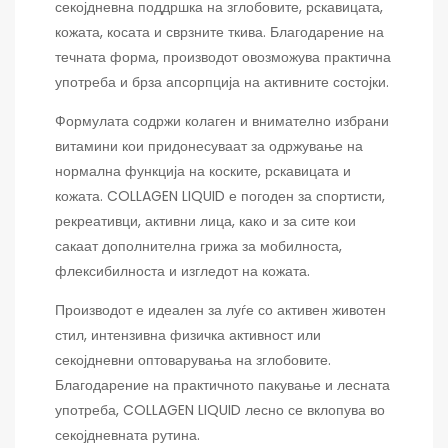
секојдневна поддршка на зглобовите, рскавицата,
кожата, косата и сврзните ткива. Благодарение на
течната форма, производот овозможува практична
употреба и брза апсорпција на активните состојки.
Формулата содржи колаген и внимателно избрани
витамини кои придонесуваат за одржување на
нормална функција на коските, рскавицата и
кожата. COLLAGEN LIQUID е погоден за спортисти,
рекреативци, активни лица, како и за сите кои
сакаат дополнителна грижа за мобилноста,
флексибилноста и изгледот на кожата.
Производот е идеален за луѓе со активен животен
стил, интензивна физичка активност или
секојдневни оптоварувања на зглобовите.
Благодарение на практичното пакување и лесната
употреба, COLLAGEN LIQUID лесно се вклопува во
секојдневната рутина.