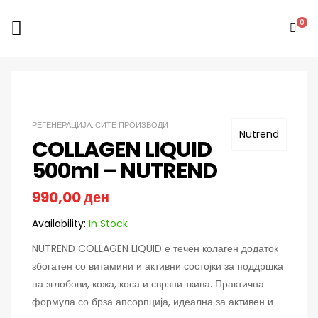
0
РЕГЕНЕРАЦИЈА
,
СИТЕ ПРОИЗВОДИ
Nutrend
COLLAGEN LIQUID
500ml – NUTREND
990,00
ден
Availability:
In Stock
NUTREND
COLLAGEN LIQUID е течен колаген додаток
збогатен со витамини и активни состојки за поддршка
на зглобови, кожа, коса и сврзни ткива. Практична
формула со брза апсорпција, идеална за активен и