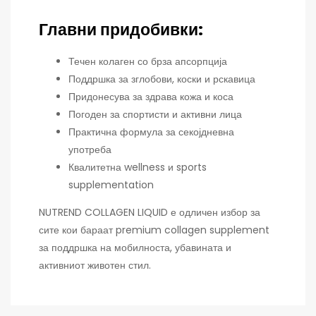
Главни придобивки:
Течен колаген со брза апсорпција
Поддршка за зглобови, коски и рскавица
Придонесува за здрава кожа и коса
Погоден за спортисти и активни лица
Практична формула за секојдневна
употреба
Квалитетна wellness и sports
supplementation
NUTREND
COLLAGEN LIQUID е одличен избор за
сите кои бараат premium collagen supplement
за поддршка на мобилноста, убавината и
активниот животен стил.