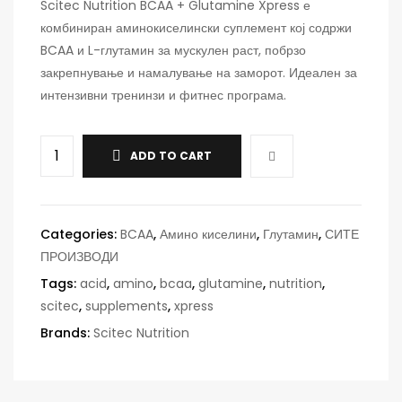
Scitec Nutrition
BCAA + Glutamine Xpress е
комбиниран аминокиселински суплемент кој содржи
BCAA и L-глутамин за мускулен раст, побрзо
закрепнување и намалување на заморот. Идеален за
интензивни тренинзи и фитнес програма.
ADD TO CART
Categories:
BCAA
,
Амино киселини
,
Глутамин
,
СИТЕ
ПРОИЗВОДИ
Tags:
acid
,
amino
,
bcaa
,
glutamine
,
nutrition
,
scitec
,
supplements
,
xpress
Brands:
Scitec Nutrition