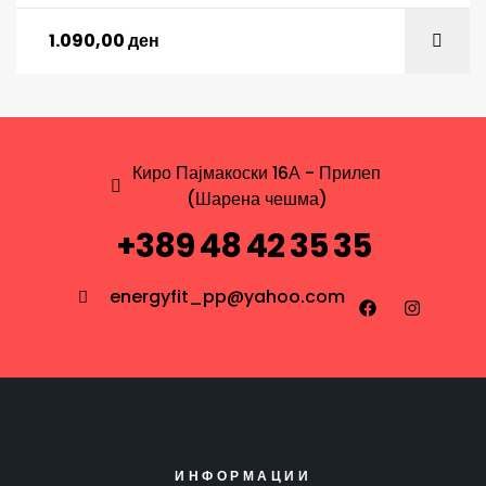
1.090,00
ден
Киро Пајмакоски 16А - Прилеп
(Шарена чешма)
+389 48 42 35 35
energyfit_pp@yahoo.com
ИНФОРМАЦИИ