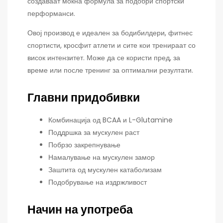
создаваат моќна формула за подобри спортски
перформанси.
Овој производ е идеален за бодибилдери, фитнес
спортисти, кросфит атлети и сите кои тренираат со
висок интензитет. Може да се користи пред, за
време или после тренинг за оптимални резултати.
Главни придобивки
Комбинација од BCAA и L-Glutamine
Поддршка за мускулен раст
Побрзо закрепнување
Намалување на мускулен замор
Заштита од мускулен катаболизам
Подобрување на издржливост
Начин на употреба