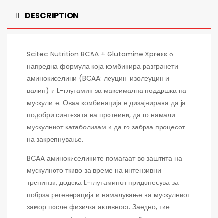
DESCRIPTION
Scitec Nutrition
BCAA + Glutamine Xpress е
напредна формула која комбинира разгранети
аминокиселини (BCAA: леуцин, изолеуцин и
валин) и L-глутамин за максимална поддршка на
мускулите. Оваа комбинација е дизајнирана да ја
подобри синтезата на протеини, да го намали
мускулниот катаболизам и да го забрза процесот
на закрепнување.
BCAA аминокиселините помагаат во заштита на
мускулното ткиво за време на интензивни
тренинзи, додека L-глутаминот придонесува за
побрза регенерација и намалување на мускулниот
замор после физичка активност. Заедно, тие