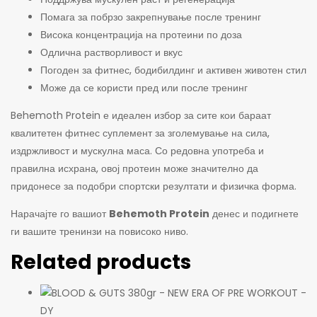
Помага за побрзо закрепнување после тренинг
Висока концентрација на протеини по доза
Одлична растворливост и вкус
Погоден за фитнес, бодибилдинг и активен животен стил
Може да се користи пред или после тренинг
Behemoth Protein е идеален избор за сите кои бараат
квалитетен фитнес суплемент за зголемување на сила,
издржливост и мускулна маса. Со редовна употреба и
правилна исхрана, овој протеин може значително да
придонесе за подобри спортски резултати и физичка форма.
Нарачајте го вашиот
Behemoth Protein
денес и подигнете
ги вашите тренинзи на повисоко ниво.
Related products