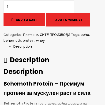
ADD TO CART
ADD TO WISHLIST
Categories:
Протеини
,
СИТЕ ПРОИЗВОДИ
Tags:
behe
,
behemoth
,
protein
,
whey
Description
Description
Description
Behemoth Protein – Премиум
протеин за мускулен раст и сила
Behemoth Protein
претставува моќна формула на