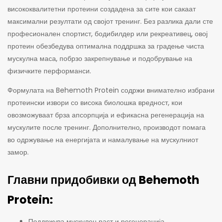
висококвалитетни протеини создадена за сите кои сакаат
максимални резултати од својот тренинг. Без разлика дали сте
професионален спортист, бодибилдер или рекреативец, овој
протеин обезбедува оптимална поддршка за градење чиста
мускулна маса, побрзо закрепнување и подобрување на
физичките перформанси.
Формулата на Behemoth Protein содржи внимателно избрани
протеински извори со висока биолошка вредност, кои
овозможуваат брза апсорпција и ефикасна регенерација на
мускулите после тренинг. Дополнително, производот помага
во одржување на енергијата и намалување на мускулниот
замор.
Главни придобивки од Behemoth
Protein:
Поддржува мускулен раст и регенерација