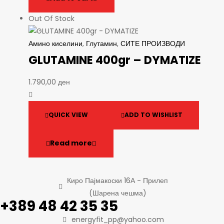
Out Of Stock
Амино киселини
,
Глутамин
,
СИТЕ ПРОИЗВОДИ
GLUTAMINE 400gr – DYMATIZE
1.790,00
ден
QUICK VIEW
ADD TO WISHLIST
Read more
Киро Пајмакоски 16А - Прилеп
(Шарена чешма)
+389 48 42 35 35
energyfit_pp@yahoo.com