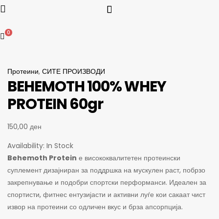
0
Протеини
,
СИТЕ ПРОИЗВОДИ
BEHEMOTH 100% WHEY
PROTEIN 60gr
150,00
ден
Availability:
In Stock
Behemoth Protein
е висококвалитетен протеински
суплемент дизајниран за поддршка на мускулен раст, побрзо
закрепнување и подобри спортски перформанси. Идеален за
спортисти, фитнес ентузијасти и активни луѓе кои сакаат чист
извор на протеини со одличен вкус и брза апсорпција.