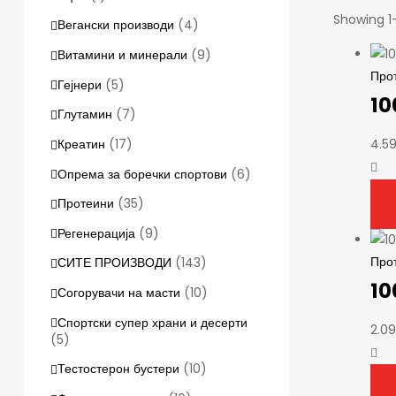
Showing 1–
Вегански производи
(4)
Витамини и минерали
(9)
Про
Гејнери
(5)
10
Глутамин
(7)
Креатин
(17)
4.5
Опрема за боречки спортови
(6)
Протеини
(35)
Регенерација
(9)
Про
СИТЕ ПРОИЗВОДИ
(143)
10
Согорувачи на масти
(10)
Спортски супер храни и десерти
2.0
(5)
Тестостерон бустери
(10)