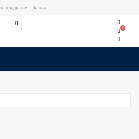
ка поддршка
За нас
0
0