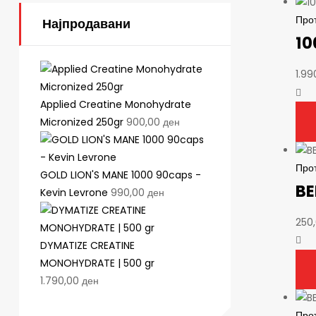
Про
Најпродавани
10
1.9
Applied Creatine Monohydrate
Micronized 250gr
900,00
ден
Про
GOLD LION'S MANE 1000 90caps -
BE
Kevin Levrone
990,00
ден
250
DYMATIZE CREATINE
MONOHYDRATE | 500 gr
1.790,00
ден
Про