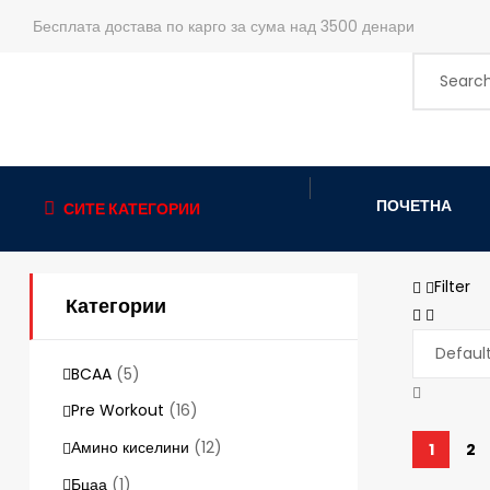
Бесплата достава по карго за сума над 3500 денари
ПОЧЕТНА
СИТЕ КАТЕГОРИИ
Filter
Категории
BCAA
(5)
Pre Workout
(16)
Амино киселини
(12)
1
2
Бцаа
(1)