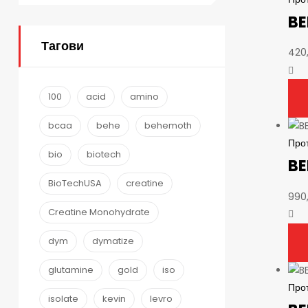
BE
Тагови
420
100
acid
amino
bcaa
behe
behemoth
Про
bio
biotech
BE
BioTechUSA
creatine
990
Creatine Monohydrate
dym
dymatize
glutamine
gold
iso
Про
isolate
kevin
levro