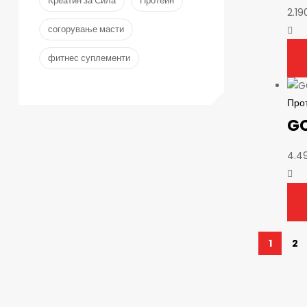
Креатин за Сила
Протеин
2.19
согорување масти
фитнес суплементи
Про
GO
4.4
1
2