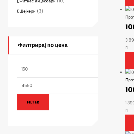
Фитнес акцесоари
(10)
Шејкери
(3)
Про
10
3.8
Филтрирај по цена
Про
10
FILTER
1.39