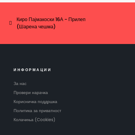
Киро Пајмакоски 16А - Прилеп
(Шарена чешма)
ИНФОРМАЦИИ
За нас
Провери нарачка
Корисничка поддршка
Политика за приватност
Колачиња (Cookies)