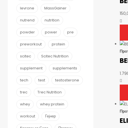
BE
levrone
MassGainer
150
nutrend
nutrition
powder
power
pre
preworkout
protein
Про
scitec
Scitec Nutrition
BE
supplement
supplements
1.7
tech
test
testosterone
trec
Trec Nutrition
whey
whey protein
Про
workout
Гејнер
EL