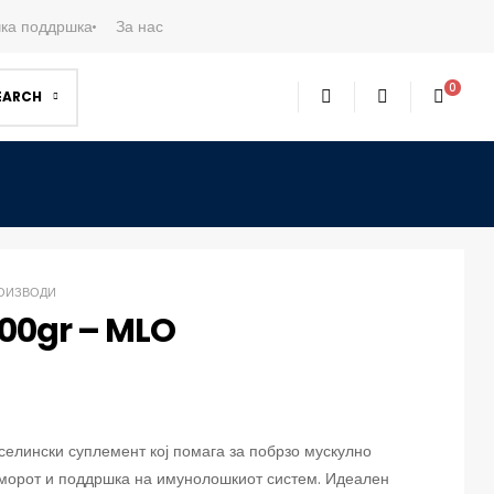
ка поддршка
За нас
0
EARCH
ОИЗВОДИ
00gr – MLO
елински суплемент кој помага за побрзо мускулно
морот и поддршка на имунолошкиот систем. Идеален