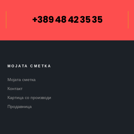
+389 48 42 35 35
МОЈАТА СМЕТКА
Мојата сметка
Контакт
Картица со производи
Продавница