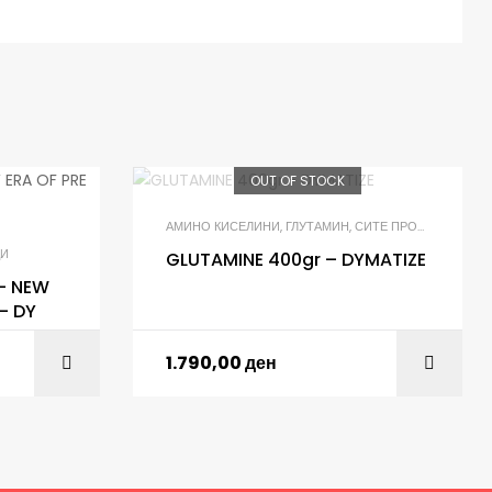
OUT OF STOCK
АМИНО КИСЕЛИНИ
,
ГЛУТАМИН
,
СИТЕ ПРОИЗВОДИ
ДИ
GLUTAMINE 400gr – DYMATIZE
– NEW
– DY
1.790,00
ден
ART
ADD TO CART