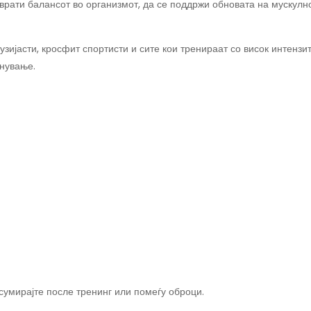
рати балансот во организмот, да се поддржи обновата на мускулно
зијасти, кросфит спортисти и сите кои тренираат со висок интензит
пнување.
нсумирајте после тренинг или помеѓу оброци.