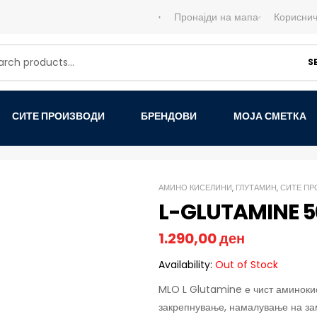
Пронајди на мапа
Кориснич
S
СИТЕ ПРОИЗВОДИ
БРЕНДОВИ
МОЈА СМЕТКА
АМИНО КИСЕЛИНИ
,
ГЛУТАМИН
,
СИТЕ ПР
L-GLUTAMINE 5
1.290,00
ден
Availability:
Out of Stock
MLO
L Glutamine е чист аминокис
закрепнување, намалување на за