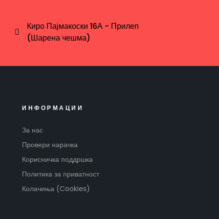
Киро Пајмакоски 16А - Прилеп
(Шарена чешма)
ИНФОРМАЦИИ
За нас
Провери нарачка
Корисничка поддршка
Политика за приватност
Колачиња (Cookies)