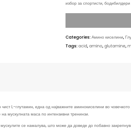
избор за спортисти, бодибилдери 
Categories:
Амино киселини
,
Гл
Tags:
acid
,
amino
,
glutamine
,
m
чист L-глутамин, една од најважните аминокиселини во човечкото т
 на мускулната маса по интензивни тренинзи.
о мускулите се намалува, што може да доведе до побавно закрепну