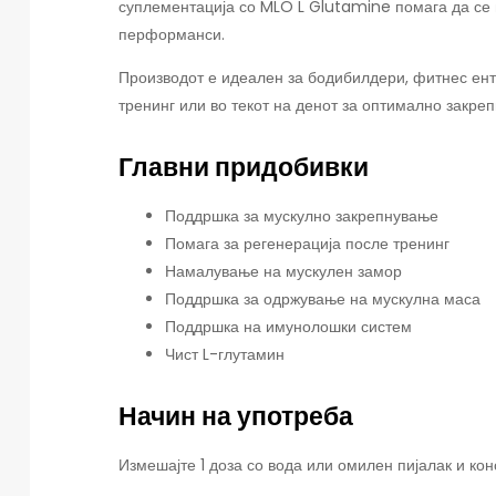
суплементација со MLO L Glutamine помага да се в
перформанси.
Производот е идеален за бодибилдери, фитнес енту
тренинг или во текот на денот за оптимално закре
Главни придобивки
Поддршка за мускулно закрепнување
Помага за регенерација после тренинг
Намалување на мускулен замор
Поддршка за одржување на мускулна маса
Поддршка на имунолошки систем
Чист L-глутамин
Начин на употреба
Измешајте 1 доза со вода или омилен пијалак и ко