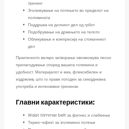
тренинг
Зголемување на потењето во пределот на
половината
Поддршка на долниот дел од грбот
Подобрување на држењето на телото
Обликување и компресија на стомачниот
дел
Практичното велкро затворање овозможува лесно
прилагодување според вашата големина и
удобност. Материјалот е мек, флексибилен и
издржлив, што го прави погоден за секојдневна
употреба и интензивни тренинзи.
Главни карактеристики:
Waist trimmer belt за фитнес и слабеење
Термо-ефект за зголемено потење