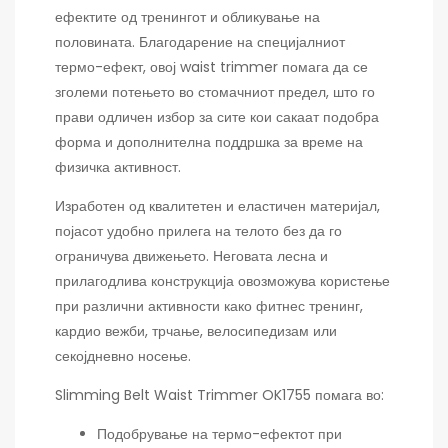
ефектите од тренингот и обликување на
половината. Благодарение на специјалниот
термо-ефект, овој waist trimmer помага да се
зголеми потењето во стомачниот предел, што го
прави одличен избор за сите кои сакаат подобра
форма и дополнителна поддршка за време на
физичка активност.
Изработен од квалитетен и еластичен материјал,
појасот удобно прилега на телото без да го
ограничува движењето. Неговата лесна и
прилагодлива конструкција овозможува користење
при различни активности како фитнес тренинг,
кардио вежби, трчање, велосипедизам или
секојдневно носење.
Slimming Belt Waist Trimmer OK1755 помага во:
Подобрување на термо-ефектот при