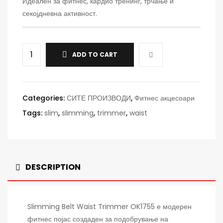
Идеален за фитнес, кардио тренинг, трчање и
секојдневна активност.
ADD TO CART
Categories:
СИТЕ ПРОИЗВОДИ
,
Фитнес акцесоари
Tags:
slim
,
slimming
,
trimmer
,
waist
DESCRIPTION
Slimming Belt Waist Trimmer OK1755 е модерен
фитнес појас создаден за подобрување на