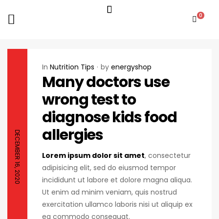
0
In
Nutrition Tips
by
energyshop
Many doctors use
wrong test to
diagnose kids food
allergies
DECEMBER 16, 2020
Lorem ipsum dolor sit amet
, consectetur
adipisicing elit, sed do eiusmod tempor
incididunt ut labore et dolore magna aliqua.
Ut enim ad minim veniam, quis nostrud
exercitation ullamco laboris nisi ut aliquip ex
ea commodo consequat.