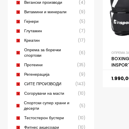
Вегански производи
(4)
Витамини и минерали
(9)
Гејнери
(5)
Глутамин
(7)
Креатин
(17)
Опрема за боречки
(6)
ОПРЕМА З
спортови
BOXING
INSPOR
Протеини
(35)
Регенерација
(9)
1.990,
СИТЕ ПРОИЗВОДИ
(143)
Согорувачи на масти
(10)
Спортски супер храни и
(5)
десерти
Тестостерон бустери
(10)
Фитнес акцесоари
(10)