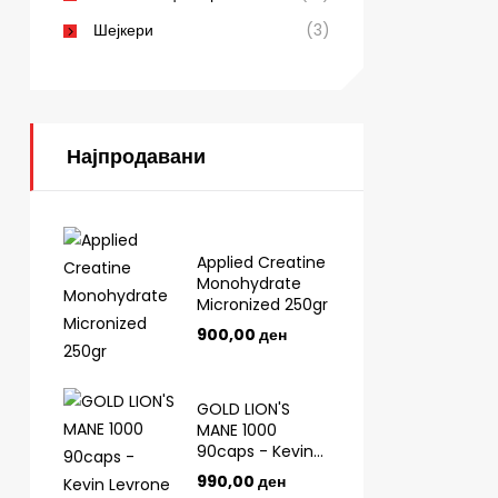
Шејкери
(3)
Најпродавани
Applied Creatine
Monohydrate
Micronized 250gr
900,00
ден
GOLD LION'S
MANE 1000
90caps - Kevin
Levrone
990,00
ден