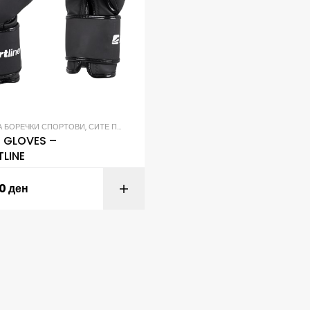
А БОРЕЧКИ СПОРТОВИ
,
СИТЕ ПРОИЗВОДИ
 GLOVES –
TLINE
00
ден
ADD TO C