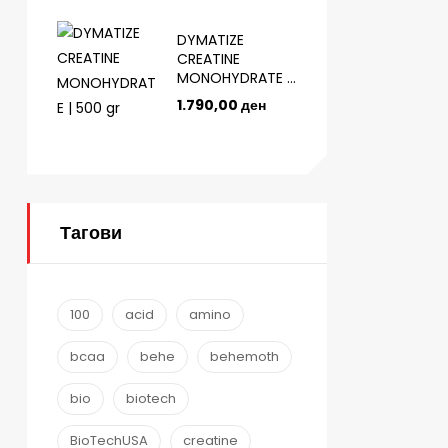
DYMATIZE
CREATINE
MONOHYDRATE |
500 gr
1.790,00
ден
Тагови
100
acid
amino
bcaa
behe
behemoth
bio
biotech
BioTechUSA
creatine