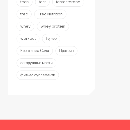
tech
test
testosterone
trec
Trec Nutrition
whey
whey protein
workout
Гејнер
Креатин за Сила
Протеин
согорување масти
фитнес суплементи