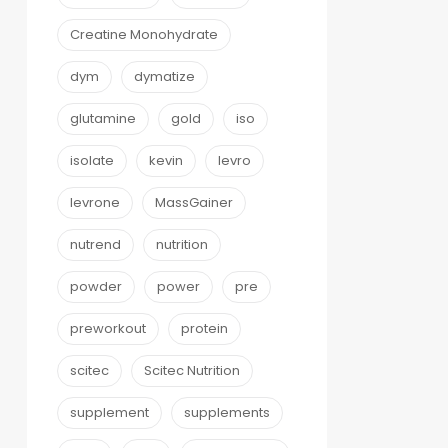
Creatine Monohydrate
dym
dymatize
glutamine
gold
iso
isolate
kevin
levro
levrone
MassGainer
nutrend
nutrition
powder
power
pre
preworkout
protein
scitec
Scitec Nutrition
supplement
supplements