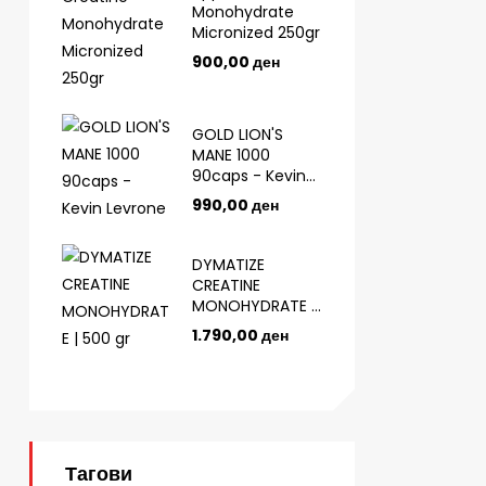
Monohydrate
Micronized 250gr
900,00
ден
GOLD LION'S
MANE 1000
90caps - Kevin
Levrone
990,00
ден
DYMATIZE
CREATINE
MONOHYDRATE |
500 gr
1.790,00
ден
Тагови