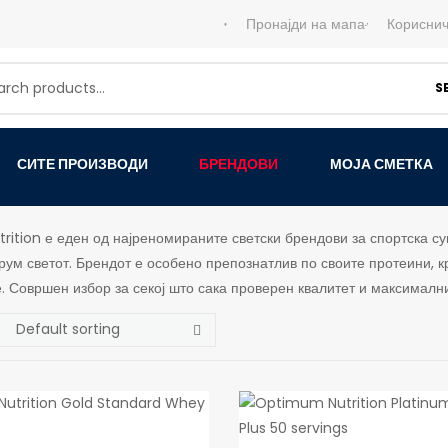
Пронајди на мапа
Кориснич
S
СИТЕ ПРОИЗВОДИ
БРЕНДОВИ
МОЈА СМЕТКА
ition е еден од најреномираните светски брендови за спортска суп
рум светот. Брендот е особено препознатлив по своите протеини, к
. Совршен избор за секој што сака проверен квалитет и максимални