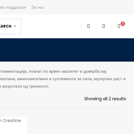
ка поддршка
За нас
0
EARCH
лементација, познат по врвен квалитет и доверба кај
реатини, аминокиселини и суплементи за сила, мускулен раст и
 резултати од тренингот.
Showing all 2 results