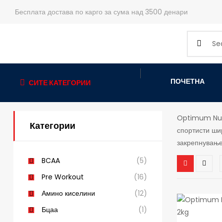
Бесплата достава по карго за сума над 3500 денари
ПОЧЕТНА
СИТЕ КАТЕГОРИИ
Optimum Nutr
Категории
спортисти ши
закрепнување
BCAA
(5)
Pre Workout
(16)
Амино киселини
(12)
Бцаа
(1)