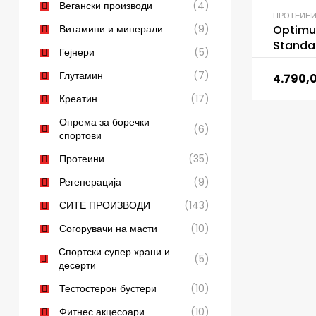
Вегански производи
(4)
ПРОТЕИН
Витамини и минерали
(9)
Optimu
Standa
Гејнери
(5)
Глутамин
(7)
4.790,
Креатин
(17)
Опрема за боречки
(6)
спортови
Протеини
(35)
Регенерација
(9)
СИТЕ ПРОИЗВОДИ
(143)
Согорувачи на масти
(10)
Спортски супер храни и
(5)
десерти
Тестостерон бустери
(10)
Фитнес акцесоари
(10)