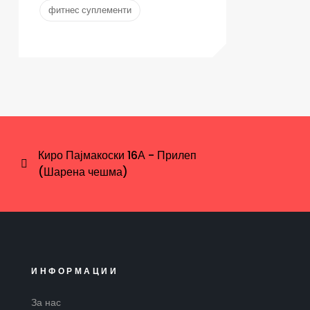
фитнес суплементи
Киро Пајмакоски 16А - Прилеп
(Шарена чешма)
ИНФОРМАЦИИ
За нас