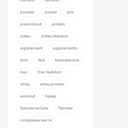
nutrend
nutrition
powder
power
pre
preworkout
protein
scitec
Scitec Nutrition
supplement
supplements
tech
test
testosterone
trec
Trec Nutrition
whey
whey protein
workout
Гејнер
Креатин за Сила
Протеин
согорување масти