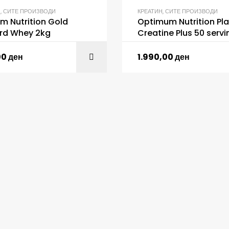
И
,
СИТЕ ПРОИЗВОДИ
КРЕАТИН
,
СИТЕ ПРОИЗВОДИ
m Nutrition Gold
Optimum Nutrition Pl
rd Whey 2kg
Creatine Plus 50 servi
00
ден
1.990,00
ден
ADD TO C