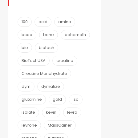
100
acid
amino
bcaa
behe
behemoth
bio
biotech
BioTechUSA
creatine
Creatine Monohydrate
dym
dymatize
glutamine
gold
iso
isolate
kevin
levro
levrone
MassGainer