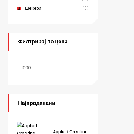
Шејкери
(3)
Филтрирај по цена
Најпродавани
Applied Creatine