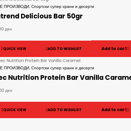
Е ПРОИЗВОДИ
,
Спортски супер храни и десерти
trend Delicious Bar 50gr
,00
ден
Add to cart
QUICK VIEW
ADD TO WISHLIST
Е ПРОИЗВОДИ
,
Спортски супер храни и десерти
ec Nutrition Protein Bar Vanilla Caram
,00
ден
Add to cart
QUICK VIEW
ADD TO WISHLIST