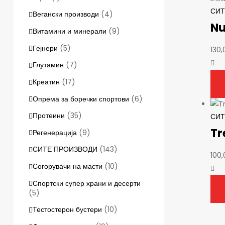
СИТ
Вегански производи
(4)
Nu
Витамини и минерали
(9)
Гејнери
(5)
130
Глутамин
(7)
Креатин
(17)
Опрема за боречки спортови
(6)
Протеини
(35)
СИТ
Tr
Регенерација
(9)
СИТЕ ПРОИЗВОДИ
(143)
100
Согорувачи на масти
(10)
Спортски супер храни и десерти
(5)
Тестостерон бустери
(10)