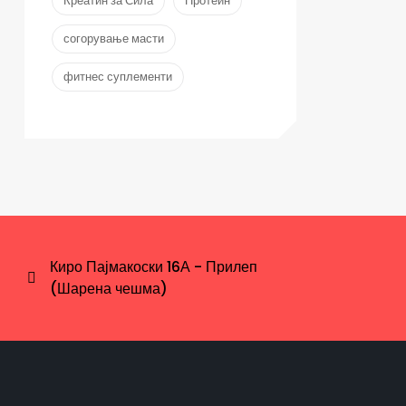
Креатин за Сила
Протеин
согорување масти
фитнес суплементи
Киро Пајмакоски 16А - Прилеп
(Шарена чешма)