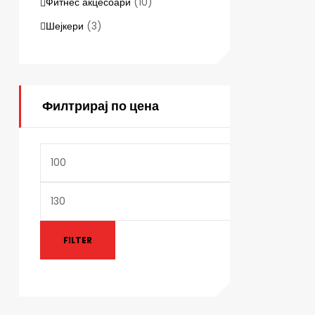
Фитнес акцесоари
(10)
Шејкери
(3)
Филтрирај по цена
FILTER