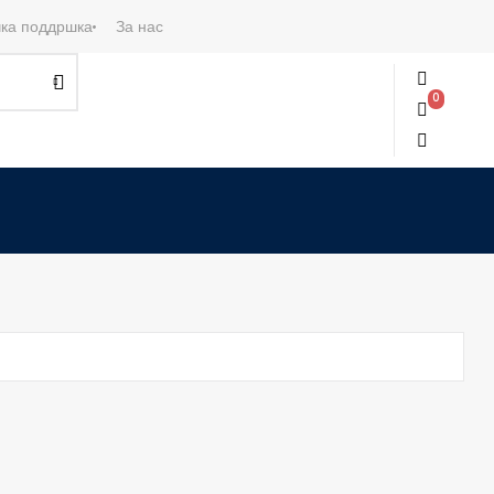
ка поддршка
За нас
0
0