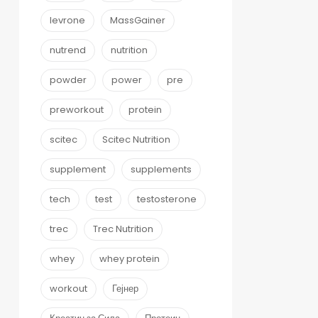
levrone
MassGainer
nutrend
nutrition
powder
power
pre
preworkout
protein
scitec
Scitec Nutrition
supplement
supplements
tech
test
testosterone
trec
Trec Nutrition
whey
whey protein
workout
Гејнер