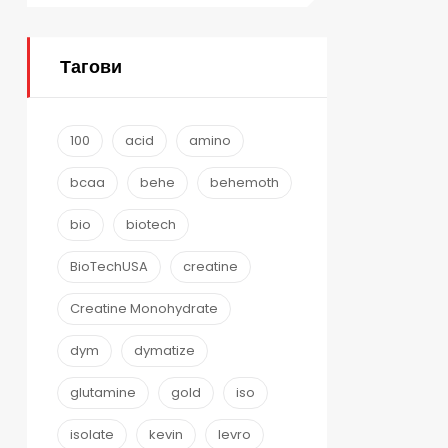
Тагови
100
acid
amino
bcaa
behe
behemoth
bio
biotech
BioTechUSA
creatine
Creatine Monohydrate
dym
dymatize
glutamine
gold
iso
isolate
kevin
levro