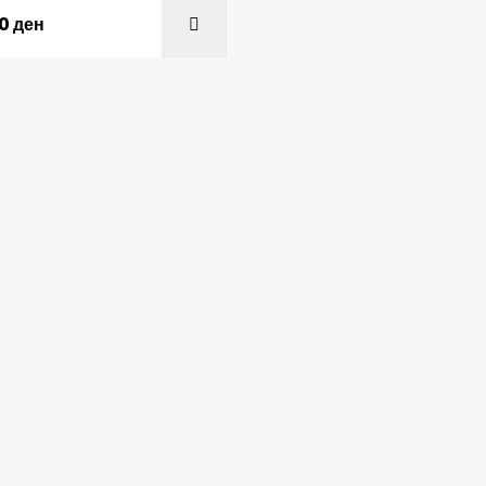
00
ден
ADD TO C