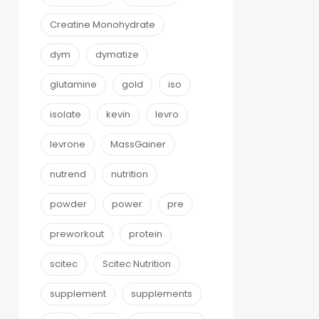
Creatine Monohydrate
dym
dymatize
glutamine
gold
iso
isolate
kevin
levro
levrone
MassGainer
nutrend
nutrition
powder
power
pre
preworkout
protein
scitec
Scitec Nutrition
supplement
supplements