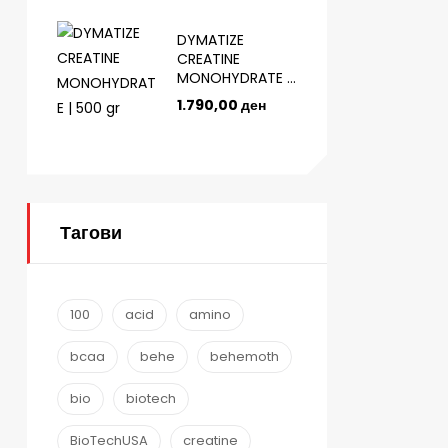
DYMATIZE
CREATINE
MONOHYDRATE |
500 gr
1.790,00
ден
Тагови
100
acid
amino
bcaa
behe
behemoth
bio
biotech
BioTechUSA
creatine