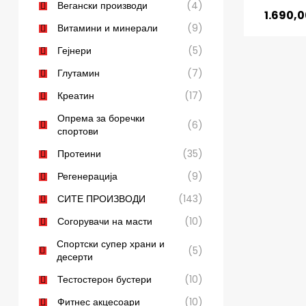
Вегански производи
(4)
1.690,
Витамини и минерали
(9)
Гејнери
(5)
Глутамин
(7)
Креатин
(17)
Опрема за боречки
(6)
спортови
Протеини
(35)
Регенерација
(9)
СИТЕ ПРОИЗВОДИ
(143)
Согорувачи на масти
(10)
Спортски супер храни и
(5)
десерти
Тестостерон бустери
(10)
Фитнес акцесоари
(10)