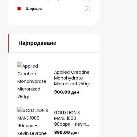
Шејкери
(3)
Најпродавани
Applied Creatine
Monohydrate
Micronized 250gr
900,00
ден
GOLD LION'S
MANE 1000
90caps - Kevin
Levrone
990,00
ден