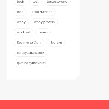
tech
test
testosterone
trec
Trec Nutrition
whey
whey protein
workout
Гејнер
Креатин за Сила
Протеин
согорување масти
фитнес суплементи