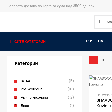
Бесплата достава по карго за сума над 3500 денари
ПОЧЕТНА
СИТЕ КАТЕГОРИИ
Категории
BCAA
(5)
Pre Workout
(16)
PRE WORK
Амино киселини
(12)
SHAABO
Kevin L
Бцаа
(1)