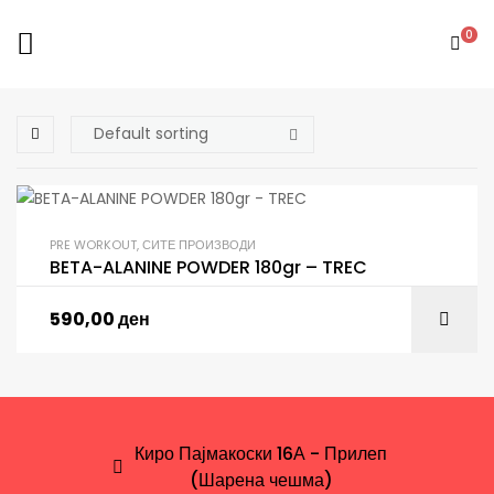
0
PRE WORKOUT
,
СИТЕ ПРОИЗВОДИ
BETA-ALANINE POWDER 180gr – TREC
590,00
ден
Киро Пајмакоски 16А - Прилеп
(Шарена чешма)