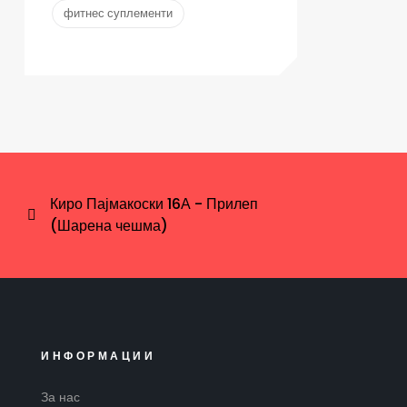
фитнес суплементи
Киро Пајмакоски 16А - Прилеп
(Шарена чешма)
ИНФОРМАЦИИ
За нас