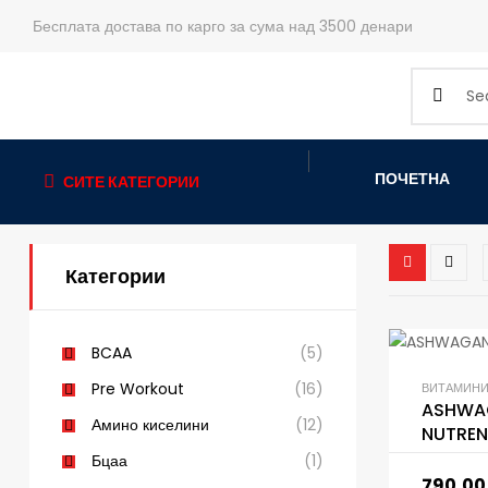
Бесплата достава по карго за сума над 3500 денари
ПОЧЕТНА
СИТЕ КАТЕГОРИИ
Категории
BCAA
(5)
Pre Workout
(16)
ВИТАМИНИ
ASHWA
Амино киселини
(12)
NUTRE
Бцаа
(1)
790,0