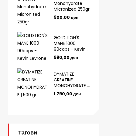
Monohydrate
Micronized 250gr
900,00
ден
GOLD LION'S
MANE 1000
90caps - Kevin
Levrone
990,00
ден
DYMATIZE
CREATINE
MONOHYDRATE |
500 gr
1.790,00
ден
Тагови