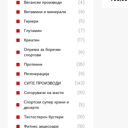
Вегански производи
(4)
Витамини и минерали
(9)
Гејнери
(5)
Глутамин
(7)
Креатин
(17)
Опрема за боречки
(6)
спортови
Протеини
(35)
Регенерација
(9)
СИТЕ ПРОИЗВОДИ
(143)
Согорувачи на масти
(10)
Спортски супер храни и
(5)
десерти
Тестостерон бустери
(10)
Фитнес акцесоари
(10)