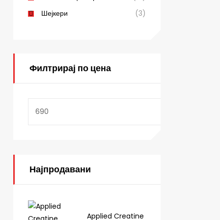
Шејкери
(3)
Филтрирај по цена
Најпродавани
Applied Creatine