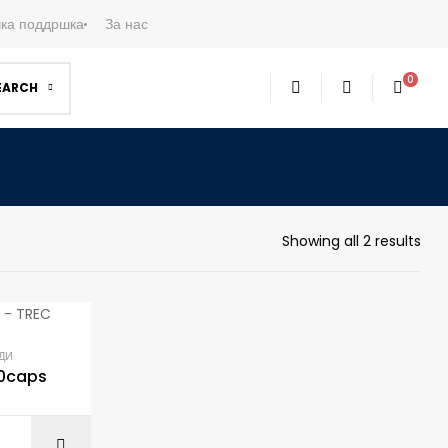
ка поддршка
За нас
0
EARCH
Showing all 2 results
ДИ
0caps
ART
ADD TO CART