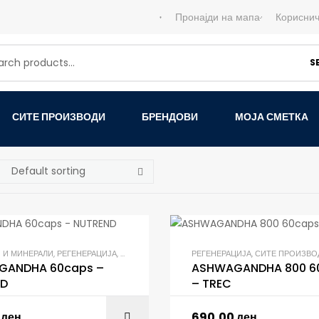
Пронајди на мапа
Кориснич
S
СИТЕ ПРОИЗВОДИ
БРЕНДОВИ
МОЈА СМЕТКА
 И МИНЕРАЛИ
,
РЕГЕНЕРАЦИЈА
,
СИТЕ ПРОИЗВОДИ
РЕГЕНЕРАЦИЈА
,
ТЕСТОСТЕРОН БУСТЕРИ
,
СИТЕ ПРОИЗВО
GANDHA 60caps –
ASHWAGANDHA 800 6
ND
– TREC
0
ден
690,00
ден
ADD TO C