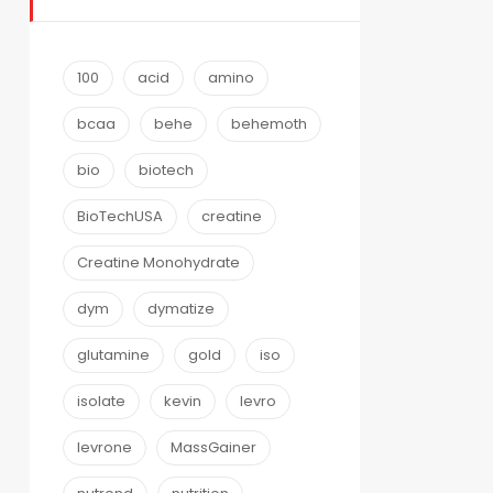
100
acid
amino
bcaa
behe
behemoth
bio
biotech
BioTechUSA
creatine
Creatine Monohydrate
dym
dymatize
glutamine
gold
iso
isolate
kevin
levro
levrone
MassGainer