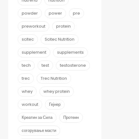
nutrend
nutrition
powder
power
pre
preworkout
protein
scitec
Scitec Nutrition
supplement
supplements
tech
test
testosterone
trec
Trec Nutrition
whey
whey protein
workout
Гејнер
Креатин за Сила
Протеин
согорување масти