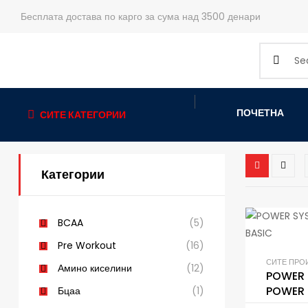
Бесплата достава по карго за сума над 3500 денари
ПОЧЕТНА
СИТЕ КАТЕГОРИИ
Категории
BCAA
(5)
Pre Workout
(16)
СИТЕ ПРО
Амино киселини
(12)
POWER 
POWER 
Бцаа
(1)