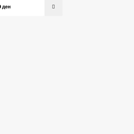
0
ден
ADD TO C