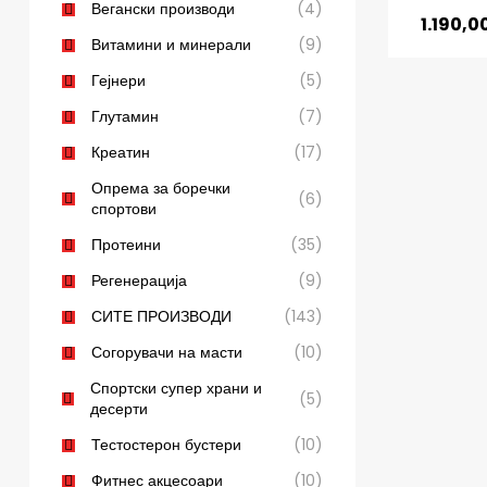
Вегански производи
(4)
1.190,0
Витамини и минерали
(9)
Гејнери
(5)
Глутамин
(7)
Креатин
(17)
Опрема за боречки
(6)
спортови
Протеини
(35)
Регенерација
(9)
СИТЕ ПРОИЗВОДИ
(143)
Согорувачи на масти
(10)
Спортски супер храни и
(5)
десерти
Тестостерон бустери
(10)
Фитнес акцесоари
(10)