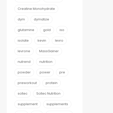
Creatine Monohydrate
dym
dymatize
glutamine
gold
iso
isolate
kevin
levro
levrone
MassGainer
nutrend
nutrition
powder
power
pre
preworkout
protein
scitec
Scitec Nutrition
supplement
supplements