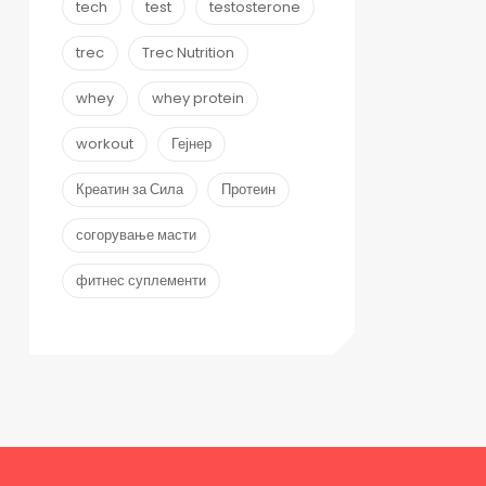
tech
test
testosterone
trec
Trec Nutrition
whey
whey protein
workout
Гејнер
Креатин за Сила
Протеин
согорување масти
фитнес суплементи