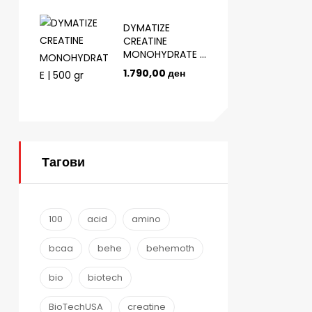
DYMATIZE
CREATINE
MONOHYDRATE |
500 gr
1.790,00
ден
Тагови
100
acid
amino
bcaa
behe
behemoth
bio
biotech
BioTechUSA
creatine