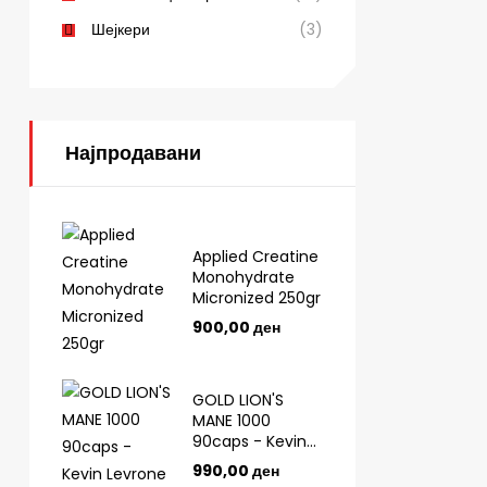
Шејкери
(3)
Најпродавани
Applied Creatine
Monohydrate
Micronized 250gr
900,00
ден
GOLD LION'S
MANE 1000
90caps - Kevin
Levrone
990,00
ден