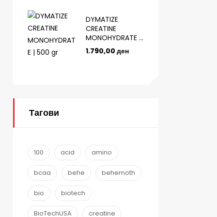
DYMATIZE
CREATINE
MONOHYDRATE |
500 gr
1.790,00
ден
Тагови
100
acid
amino
bcaa
behe
behemoth
bio
biotech
BioTechUSA
creatine