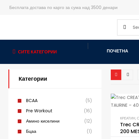
Бесплата достава по карго за сума над 3500 денари
ПОЧЕТНА
СИТЕ КАТЕГОРИИ
Категории
BCAA
(5)
Pre Workout
(16)
КРЕАТИН
,
Амино киселини
(12)
Trec C
200 MES
Бцаа
(1)