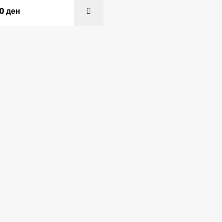
00
ден
ADD TO C