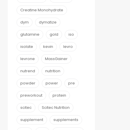
Creatine Monohydrate
dym
dymatize
glutamine
gold
iso
isolate
kevin
levro
levrone
MassGainer
nutrend
nutrition
powder
power
pre
preworkout
protein
scitec
Scitec Nutrition
supplement
supplements