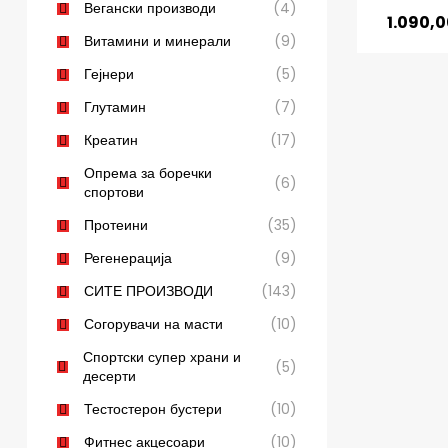
Вегански производи
(4)
1.090,
Витамини и минерали
(9)
Гејнери
(5)
Глутамин
(7)
Креатин
(17)
Опрема за боречки
(6)
спортови
Протеини
(35)
Регенерација
(9)
СИТЕ ПРОИЗВОДИ
(143)
Согорувачи на масти
(10)
Спортски супер храни и
(5)
десерти
Тестостерон бустери
(10)
Фитнес акцесоари
(10)