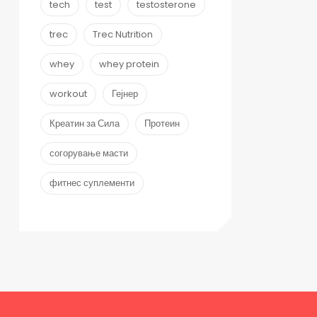
tech
test
testosterone
trec
Trec Nutrition
whey
whey protein
workout
Гејнер
Креатин за Сила
Протеин
согорување масти
фитнес суплементи