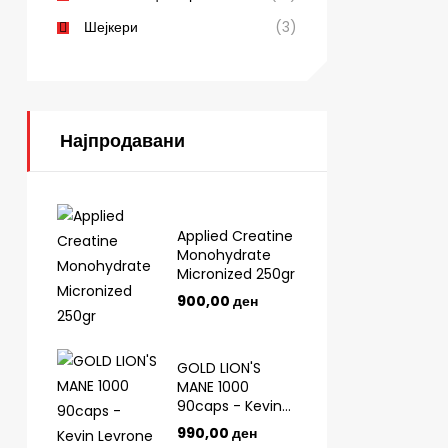
Шејкери
(3)
Најпродавани
Applied Creatine
Monohydrate
Micronized 250gr
900,00
ден
GOLD LION'S
MANE 1000
90caps - Kevin
Levrone
990,00
ден