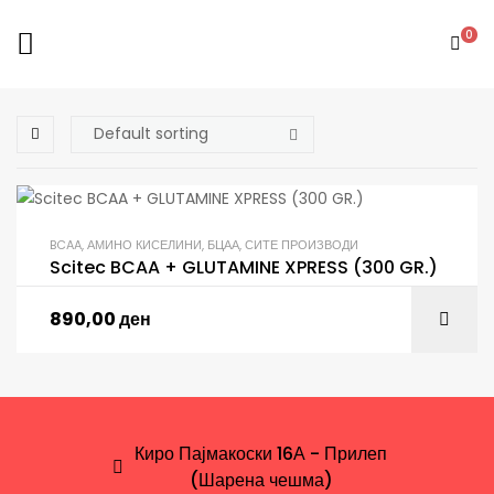
0
BCAA
,
АМИНО КИСЕЛИНИ
,
БЦАА
,
СИТЕ ПРОИЗВОДИ
Scitec BCAA + GLUTAMINE XPRESS (300 GR.)
890,00
ден
Киро Пајмакоски 16А - Прилеп
(Шарена чешма)