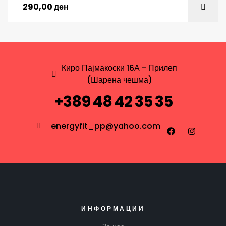
290,00
ден
Киро Пајмакоски 16А - Прилеп
(Шарена чешма)
+389 48 42 35 35
energyfit_pp@yahoo.com
ИНФОРМАЦИИ