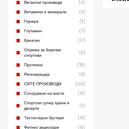
Вегански производи
(4)
Витамини и минерали
(9)
Гејнери
(5)
Глутамин
(7)
Креатин
(17)
Опрема за боречки
(6)
спортови
Протеини
(35)
Регенерација
(9)
СИТЕ ПРОИЗВОДИ
(143)
Согорувачи на масти
(10)
Спортски супер храни и
(5)
десерти
Тестостерон бустери
(10)
Фитнес акцесоари
(10)