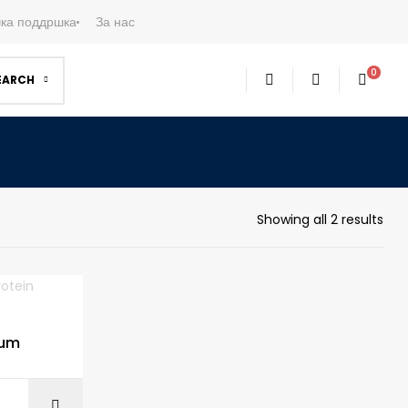
ка поддршка
За нас
0
EARCH
Showing all 2 results
num
ART
READ MORE