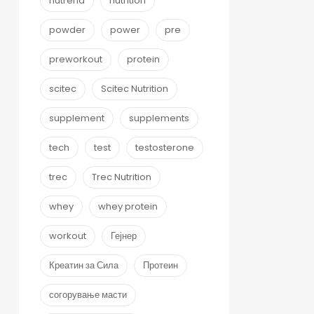
nutrend
nutrition
powder
power
pre
preworkout
protein
scitec
Scitec Nutrition
supplement
supplements
tech
test
testosterone
trec
Trec Nutrition
whey
whey protein
workout
Гејнер
Креатин за Сила
Протеин
согорување масти