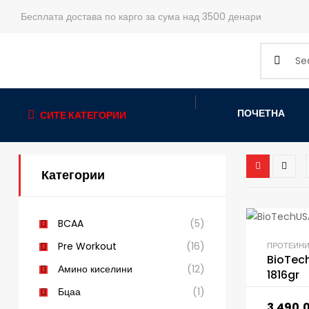
Бесплата достава по карго за сума над 3500 денари
ПОЧЕТНА
СИТЕ КАТЕГОРИИ
Категории
BCAA
(5)
Pre Workout
(16)
ПРОТЕИН
BioTech
Амино киселини
(12)
1816gr
Бцаа
(1)
3.490,