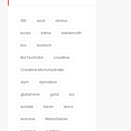
100
acid
amino
bcaa
behe
behemoth
bio
biotech
BioTechUSA
creatine
Creatine Monohydrate
dym
dymatize
glutamine
gold
iso
isolate
kevin
levro
levrone
MassGainer