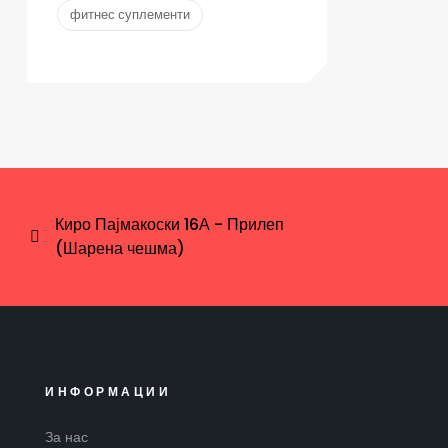
фитнес суплементи
Киро Пајмакоски 16А - Прилеп
(Шарена чешма)
ИНФОРМАЦИИ
За нас