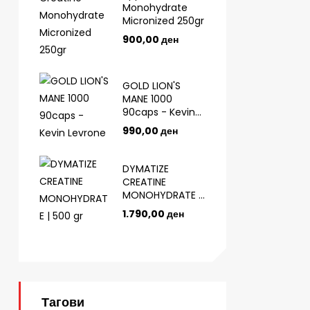
Monohydrate
Micronized 250gr
900,00
ден
GOLD LION'S
MANE 1000
90caps - Kevin
Levrone
990,00
ден
DYMATIZE
CREATINE
MONOHYDRATE |
500 gr
1.790,00
ден
Тагови