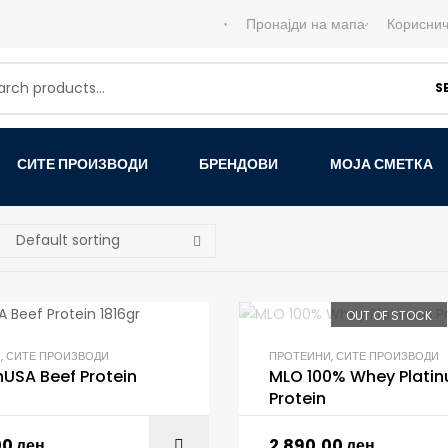
Пронајди на мапа
Кориснич
S
СИТЕ ПРОИЗВОДИ
БРЕНДОВИ
МОЈА СМЕТКА
OUT OF STOCK
И
,
СИТЕ ПРОИЗВОДИ
ПРОТЕИНИ
,
СИТЕ ПРОИЗВОДИ
USA Beef Protein
MLO 100% Whey Plati
Protein
00
ден
2.890,00
ден
ADD TO C