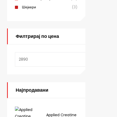
Шејкери
(3)
Филтрирај по цена
Најпродавани
Applied Creatine