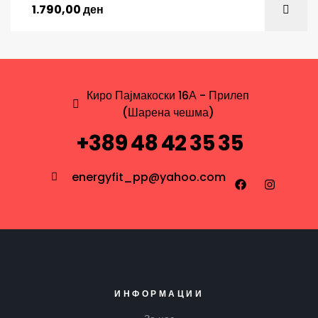
1.790,00
ден
Киро Пајмакоски 16А - Прилеп
(Шарена чешма)
+389 48 42 35 35
energyfit_pp@yahoo.com
ИНФОРМАЦИИ