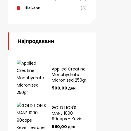
Шејкери
(3)
Најпродавани
Applied Creatine
Monohydrate
Micronized 250gr
900,00
ден
GOLD LION'S
MANE 1000
90caps - Kevin
Levrone
990,00
ден