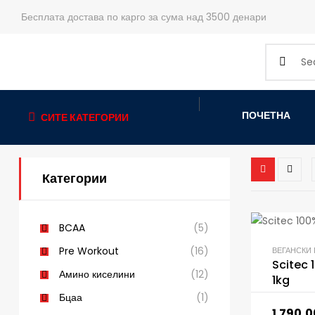
Бесплата достава по карго за сума над 3500 денари
ПОЧЕТНА
СИТЕ КАТЕГОРИИ
Категории
BCAA
(5)
Pre Workout
(16)
ВЕГАНСКИ
Scitec
Амино киселини
(12)
1kg
Бцаа
(1)
1.790,