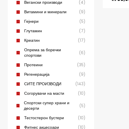
Вегански производи
(4)
Витамини и минерали
(9)
Гејнери
(5)
Глутамин
(7)
Креатин
(17)
Опрема за боречки
(6)
спортови
Протеини
(35)
Регенерација
(9)
СИТЕ ПРОИЗВОДИ
(143)
Согорувачи на масти
(10)
Спортски супер храни и
(5)
десерти
Тестостерон бустери
(10)
Фитнес акцесоари
(10)