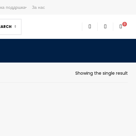
ка поддршка
За нас
0
EARCH
Showing the single result
ART