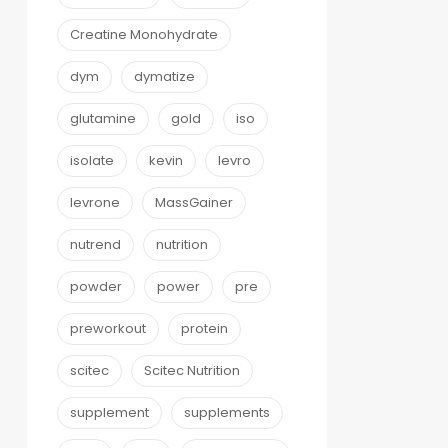
Creatine Monohydrate
dym
dymatize
glutamine
gold
iso
isolate
kevin
levro
levrone
MassGainer
nutrend
nutrition
powder
power
pre
preworkout
protein
scitec
Scitec Nutrition
supplement
supplements