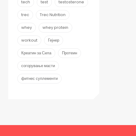
tech
test
testosterone
trec
Trec Nutrition
whey
whey protein
workout
Гејнер
Креатин за Сила
Протеин
согорување масти
фитнес суплементи