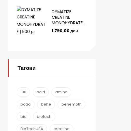
DYMATIZE
CREATINE
MONOHYDRATE |
500 gr
1.790,00
ден
Тагови
100
acid
amino
bcaa
behe
behemoth
bio
biotech
BioTechUSA
creatine