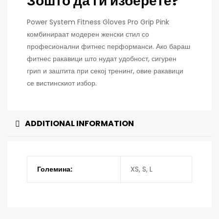
Зошто да ги изберете?
Power System Fitness Gloves Pro Grip Pink
комбинираат модерен женски стил со
професионални фитнес перформанси. Ако бараш
фитнес ракавици што нудат удобност, сигурен
грип и заштита при секој тренинг, овие ракавици
се вистинскиот избор.
ADDITIONAL INFORMATION
Големина:
XS, S, L