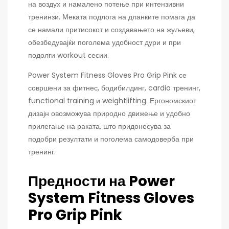
на воздух и намалено потење при интензивни
тренинзи. Меката подлога на дланките помага да
се намали притисокот и создавањето на жуљеви,
обезбедувајќи поголема удобност дури и при
подолги workout сесии.
Power System Fitness Gloves Pro Grip Pink се
совршени за фитнес, бодибилдинг, cardio тренинг,
functional training и weightlifting. Ергономскиот
дизајн овозможува природно движење и удобно
прилегање на раката, што придонесува за
подобри резултати и поголема самодоверба при
тренинг.
Предности на Power
System Fitness Gloves
Pro Grip Pink